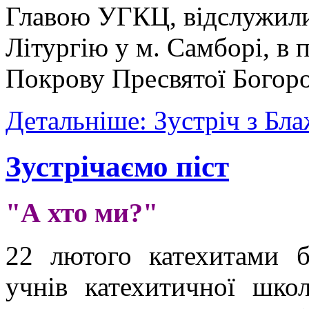
Главою УГКЦ, відслужил
Літургію у м. Самборі, в
Покрову Пресвятої Богор
Детальніше: Зустріч з Бл
Зустрічаємо піст
"А хто ми?"
22 лютого катехитами б
учнів катехитичної шко