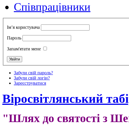
Cпівпрацівники
Ім’я користувача
Пароль
Запам'ятати мене
Забули свій пароль?
Забули свій логін?
Зареєструватися
Віросвітлянський таб
"Шлях до святості з Ш